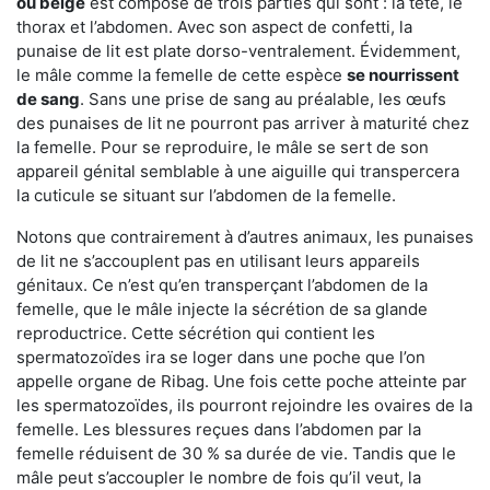
ou beige
est composé de trois parties qui sont : la tête, le
thorax et l’abdomen. Avec son aspect de confetti, la
punaise de lit est plate dorso-ventralement. Évidemment,
le mâle comme la femelle de cette espèce
se nourrissent
de sang
. Sans une prise de sang au préalable, les œufs
des punaises de lit ne pourront pas arriver à maturité chez
la femelle. Pour se reproduire, le mâle se sert de son
appareil génital semblable à une aiguille qui transpercera
la cuticule se situant sur l’abdomen de la femelle.
Notons que contrairement à d’autres animaux, les punaises
de lit ne s’accouplent pas en utilisant leurs appareils
génitaux. Ce n’est qu’en transperçant l’abdomen de la
femelle, que le mâle injecte la sécrétion de sa glande
reproductrice. Cette sécrétion qui contient les
spermatozoïdes ira se loger dans une poche que l’on
appelle organe de Ribag. Une fois cette poche atteinte par
les spermatozoïdes, ils pourront rejoindre les ovaires de la
femelle. Les blessures reçues dans l’abdomen par la
femelle réduisent de 30 % sa durée de vie. Tandis que le
mâle peut s’accoupler le nombre de fois qu’il veut, la