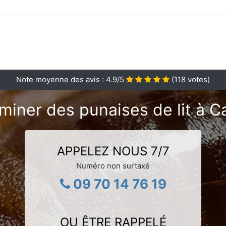
Note moyenne des avis :
4.9
/5
(
118
votes)
miner des punaises de lit à C
APPELEZ NOUS 7/7
Numéro non surtaxé
09 70 14 76 19
OU ÊTRE RAPPELÉ