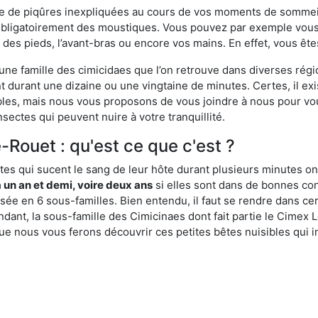
ime de piqûres inexpliquées au cours de vos moments de sommeil
obligatoirement des moustiques. Vous pouvez par exemple vous 
es pieds, l’avant-bras ou encore vos mains. En effet, vous ête
, une famille des cimicidaes que l’on retrouve dans diverses ré
durant une dizaine ou une vingtaine de minutes. Certes, il ex
ibles, mais nous vous proposons de vous joindre à nous pour v
sectes qui peuvent nuire à votre tranquillité.
-Rouet : qu'est ce que c'est ?
es qui sucent le sang de leur hôte durant plusieurs minutes on
 un an et demi, voire deux ans
si elles sont dans de bonnes con
isée en 6 sous-familles. Bien entendu, il faut se rendre dans 
ant, la sous-famille des Cimicinaes dont fait partie le Cimex L
ue nous vous ferons découvrir ces petites bêtes nuisibles qui in