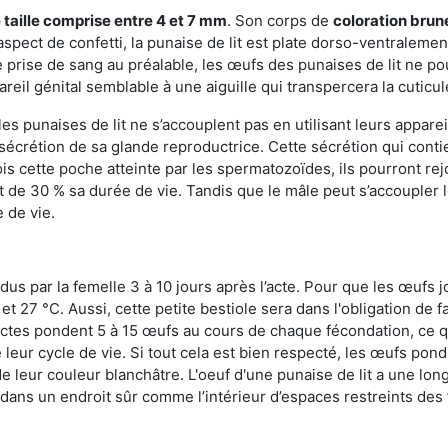
 taille comprise entre 4 et 7 mm
. Son corps de
coloration brun
n aspect de confetti, la punaise de lit est plate dorso-ventrale
 prise de sang au préalable, les œufs des punaises de lit ne pou
reil génital semblable à une aiguille qui transpercera la cuticul
s punaises de lit ne s’accouplent pas en utilisant leurs apparei
a sécrétion de sa glande reproductrice. Cette sécrétion qui cont
s cette poche atteinte par les spermatozoïdes, ils pourront rej
de 30 % sa durée de vie. Tandis que le mâle peut s’accoupler le
e de vie.
dus par la femelle 3 à 10 jours après l’acte. Pour que les œufs j
 27 °C. Aussi, cette petite bestiole sera dans l'obligation de f
sectes pondent 5 à 15 œufs au cours de chaque fécondation, ce q
leur cycle de vie. Si tout cela est bien respecté, les œufs pon
e leur couleur blanchâtre. L'oeuf d'une punaise de lit a une long
e dans un endroit sûr comme l’intérieur d’espaces restreints de