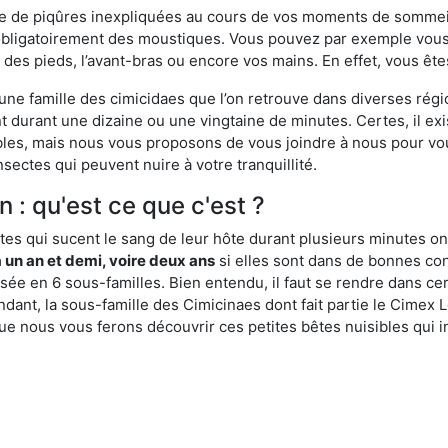
ime de piqûres inexpliquées au cours de vos moments de sommeil
obligatoirement des moustiques. Vous pouvez par exemple vous 
es pieds, l’avant-bras ou encore vos mains. En effet, vous ête
, une famille des cimicidaes que l’on retrouve dans diverses ré
durant une dizaine ou une vingtaine de minutes. Certes, il ex
ibles, mais nous vous proposons de vous joindre à nous pour v
sectes qui peuvent nuire à votre tranquillité.
n : qu'est ce que c'est ?
es qui sucent le sang de leur hôte durant plusieurs minutes on
 un an et demi, voire deux ans
si elles sont dans de bonnes con
isée en 6 sous-familles. Bien entendu, il faut se rendre dans 
ant, la sous-famille des Cimicinaes dont fait partie le Cimex L
ue nous vous ferons découvrir ces petites bêtes nuisibles qui in