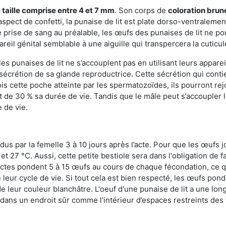
 taille comprise entre 4 et 7 mm
. Son corps de
coloration brun
n aspect de confetti, la punaise de lit est plate dorso-ventrale
 prise de sang au préalable, les œufs des punaises de lit ne pou
reil génital semblable à une aiguille qui transpercera la cuticul
s punaises de lit ne s’accouplent pas en utilisant leurs apparei
a sécrétion de sa glande reproductrice. Cette sécrétion qui cont
s cette poche atteinte par les spermatozoïdes, ils pourront rej
de 30 % sa durée de vie. Tandis que le mâle peut s’accoupler le
e de vie.
dus par la femelle 3 à 10 jours après l’acte. Pour que les œufs j
 27 °C. Aussi, cette petite bestiole sera dans l'obligation de f
sectes pondent 5 à 15 œufs au cours de chaque fécondation, ce q
leur cycle de vie. Si tout cela est bien respecté, les œufs pon
e leur couleur blanchâtre. L'oeuf d'une punaise de lit a une long
e dans un endroit sûr comme l’intérieur d’espaces restreints de