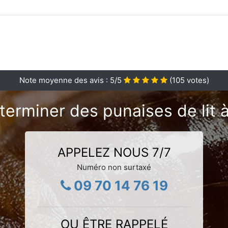
Note moyenne des avis :
5
/5
(
105
votes)
terminer des punaises de lit 
APPELEZ NOUS 7/7
Numéro non surtaxé
09 70 14 76 19
OU ÊTRE RAPPELÉ