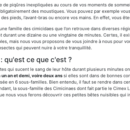
ime de piqûres inexpliquées au cours de vos moments de sommeil
obligatoirement des moustiques. Vous pouvez par exemple vous 
es pieds, l’avant-bras ou encore vos mains. En effet, vous ête
, une famille des cimicidaes que l’on retrouve dans diverses ré
durant une dizaine ou une vingtaine de minutes. Certes, il ex
ibles, mais nous vous proposons de vous joindre à nous pour v
sectes qui peuvent nuire à votre tranquillité.
: qu'est ce que c'est ?
es qui sucent le sang de leur hôte durant plusieurs minutes on
 un an et demi, voire deux ans
si elles sont dans de bonnes con
isée en 6 sous-familles. Bien entendu, il faut se rendre dans 
ant, la sous-famille des Cimicinaes dont fait partie le Cimex L
ue nous vous ferons découvrir ces petites bêtes nuisibles qui in