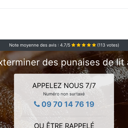
Note moyenne des avis :
4.7
/5
(
113
votes)
xterminer des punaises de lit 
APPELEZ NOUS 7/7
Numéro non surtaxé
09 70 14 76 19
OU ÊTRE RAPPELÉ