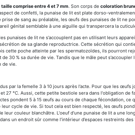
 taille comprise entre 4 et 7 mm
. Son corps de
coloration brun
n aspect de confetti, la punaise de lit est plate dorso-ventrale
 prise de sang au préalable, les œufs des punaises de lit ne pou
reil génital semblable à une aiguille qui transpercera la cuticul
s punaises de lit ne s’accouplent pas en utilisant leurs apparei
a sécrétion de sa glande reproductrice. Cette sécrétion qui cont
s cette poche atteinte par les spermatozoïdes, ils pourront rej
de 30 % sa durée de vie. Tandis que le mâle peut s’accoupler le
e de vie.
dus par la femelle 3 à 10 jours après l’acte. Pour que les œufs j
 27 °C. Aussi, cette petite bestiole sera dans l'obligation de f
sectes pondent 5 à 15 œufs au cours de chaque fécondation, ce q
leur cycle de vie. Si tout cela est bien respecté, les œufs pon
e leur couleur blanchâtre. L'oeuf d'une punaise de lit a une long
e dans un endroit sûr comme l’intérieur d’espaces restreints de