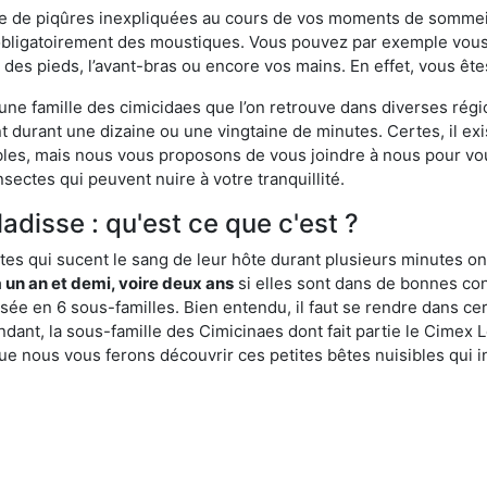
ime de piqûres inexpliquées au cours de vos moments de sommeil
obligatoirement des moustiques. Vous pouvez par exemple vous 
es pieds, l’avant-bras ou encore vos mains. En effet, vous ête
, une famille des cimicidaes que l’on retrouve dans diverses ré
durant une dizaine ou une vingtaine de minutes. Certes, il ex
ibles, mais nous vous proposons de vous joindre à nous pour v
sectes qui peuvent nuire à votre tranquillité.
ladisse : qu'est ce que c'est ?
es qui sucent le sang de leur hôte durant plusieurs minutes on
 un an et demi, voire deux ans
si elles sont dans de bonnes con
isée en 6 sous-familles. Bien entendu, il faut se rendre dans 
ant, la sous-famille des Cimicinaes dont fait partie le Cimex L
ue nous vous ferons découvrir ces petites bêtes nuisibles qui in