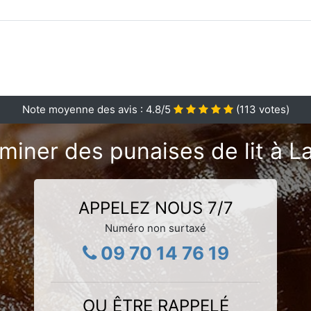
Note moyenne des avis :
4.8
/5
(
113
votes)
miner des punaises de lit à La
APPELEZ NOUS 7/7
Numéro non surtaxé
09 70 14 76 19
OU ÊTRE RAPPELÉ