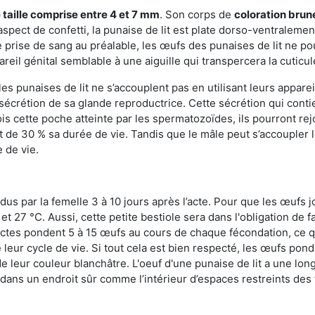
 taille comprise entre 4 et 7 mm
. Son corps de
coloration brun
n aspect de confetti, la punaise de lit est plate dorso-ventrale
 prise de sang au préalable, les œufs des punaises de lit ne pou
reil génital semblable à une aiguille qui transpercera la cuticul
s punaises de lit ne s’accouplent pas en utilisant leurs apparei
a sécrétion de sa glande reproductrice. Cette sécrétion qui cont
s cette poche atteinte par les spermatozoïdes, ils pourront rej
de 30 % sa durée de vie. Tandis que le mâle peut s’accoupler le
e de vie.
dus par la femelle 3 à 10 jours après l’acte. Pour que les œufs j
 27 °C. Aussi, cette petite bestiole sera dans l'obligation de f
sectes pondent 5 à 15 œufs au cours de chaque fécondation, ce q
leur cycle de vie. Si tout cela est bien respecté, les œufs pon
e leur couleur blanchâtre. L'oeuf d'une punaise de lit a une long
e dans un endroit sûr comme l’intérieur d’espaces restreints de