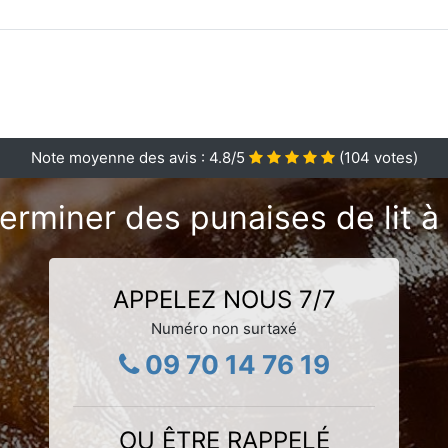
Note moyenne des avis :
4.8
/5
(
104
votes)
erminer des punaises de lit 
APPELEZ NOUS 7/7
Numéro non surtaxé
09 70 14 76 19
OU ÊTRE RAPPELÉ