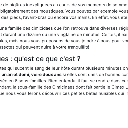
ime de piqûres inexpliquées au cours de vos moments de sommeil
obligatoirement des moustiques. Vous pouvez par exemple vous 
es pieds, l’avant-bras ou encore vos mains. En effet, vous ête
, une famille des cimicidaes que l’on retrouve dans diverses ré
durant une dizaine ou une vingtaine de minutes. Certes, il ex
ibles, mais nous vous proposons de vous joindre à nous pour v
sectes qui peuvent nuire à votre tranquillité.
es : qu'est ce que c'est ?
es qui sucent le sang de leur hôte durant plusieurs minutes on
 un an et demi, voire deux ans
si elles sont dans de bonnes con
isée en 6 sous-familles. Bien entendu, il faut se rendre dans 
ant, la sous-famille des Cimicinaes dont fait partie le Cimex L
ue nous vous ferons découvrir ces petites bêtes nuisibles qui in