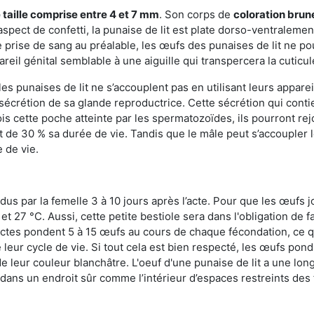
 taille comprise entre 4 et 7 mm
. Son corps de
coloration brun
n aspect de confetti, la punaise de lit est plate dorso-ventrale
 prise de sang au préalable, les œufs des punaises de lit ne pou
reil génital semblable à une aiguille qui transpercera la cuticul
s punaises de lit ne s’accouplent pas en utilisant leurs apparei
a sécrétion de sa glande reproductrice. Cette sécrétion qui cont
s cette poche atteinte par les spermatozoïdes, ils pourront rej
de 30 % sa durée de vie. Tandis que le mâle peut s’accoupler le
e de vie.
dus par la femelle 3 à 10 jours après l’acte. Pour que les œufs j
 27 °C. Aussi, cette petite bestiole sera dans l'obligation de f
sectes pondent 5 à 15 œufs au cours de chaque fécondation, ce q
leur cycle de vie. Si tout cela est bien respecté, les œufs pon
e leur couleur blanchâtre. L'oeuf d'une punaise de lit a une long
e dans un endroit sûr comme l’intérieur d’espaces restreints de