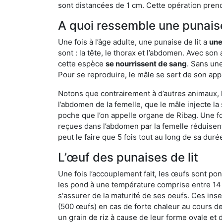
sont distancées de 1 cm. Cette opération prend
A quoi ressemble une punaise
Une fois à l’âge adulte, une punaise de lit a
une
sont : la tête, le thorax et l’abdomen. Avec so
cette espèce
se nourrissent de sang
. Sans une
Pour se reproduire, le mâle se sert de son appa
Notons que contrairement à d’autres animaux, le
l’abdomen de la femelle, que le mâle injecte l
poche que l’on appelle organe de Ribag. Une foi
reçues dans l’abdomen par la femelle réduisent 
peut le faire que 5 fois tout au long de sa duré
L’œuf des punaises de lit
Une fois l’accouplement fait, les œufs sont pon
les pond à une température comprise entre 14 et
s'assurer de la maturité de ses oeufs. Ces in
(500 œufs) en cas de forte chaleur au cours de 
un grain de riz à cause de leur forme ovale et d