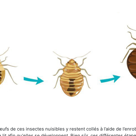
fs de ces insectes nuisibles y restent collés à l’aide de l’enrob
lit afin qu'elles se développent. Bien sûr, ces différentes étap