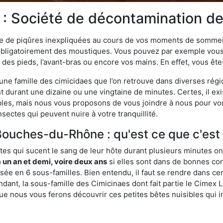
 Société de décontamination des
ime de piqûres inexpliquées au cours de vos moments de sommeil
obligatoirement des moustiques. Vous pouvez par exemple vous 
es pieds, l’avant-bras ou encore vos mains. En effet, vous ête
, une famille des cimicidaes que l’on retrouve dans diverses ré
durant une dizaine ou une vingtaine de minutes. Certes, il ex
ibles, mais nous vous proposons de vous joindre à nous pour v
sectes qui peuvent nuire à votre tranquillité.
 Bouches-du-Rhône : qu'est ce que c'est
es qui sucent le sang de leur hôte durant plusieurs minutes on
 un an et demi, voire deux ans
si elles sont dans de bonnes con
isée en 6 sous-familles. Bien entendu, il faut se rendre dans 
ant, la sous-famille des Cimicinaes dont fait partie le Cimex L
ue nous vous ferons découvrir ces petites bêtes nuisibles qui in