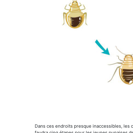
Dans ces endroits presque inaccessibles, les œu
faudra cinq étapes pour les jeunes punaises de 