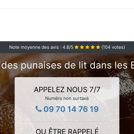
Note moyenne des avis :
4.8
/5
(
104
votes)
 des punaises de lit dans le
APPELEZ NOUS 7/7
Numéro non surtaxé
09 70 14 76 19
OU ÊTRE RAPPELÉ