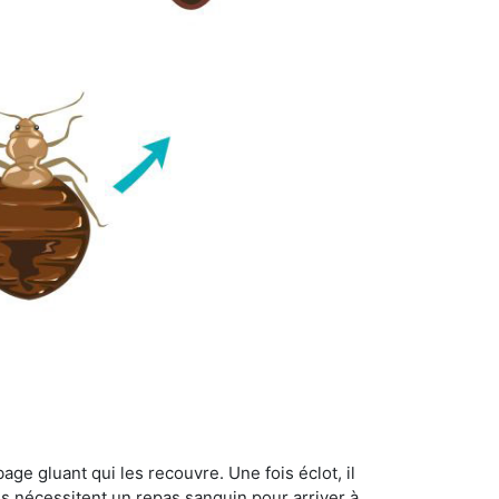
age gluant qui les recouvre. Une fois éclot, il
es nécessitent un repas sanguin pour arriver à