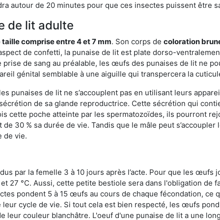
ra autour de 20 minutes pour que ces insectes puissent être sati
 de lit adulte
 taille comprise entre 4 et 7 mm
. Son corps de
coloration brun
n aspect de confetti, la punaise de lit est plate dorso-ventrale
 prise de sang au préalable, les œufs des punaises de lit ne pou
reil génital semblable à une aiguille qui transpercera la cuticul
s punaises de lit ne s’accouplent pas en utilisant leurs apparei
a sécrétion de sa glande reproductrice. Cette sécrétion qui cont
s cette poche atteinte par les spermatozoïdes, ils pourront rej
de 30 % sa durée de vie. Tandis que le mâle peut s’accoupler le
e de vie.
dus par la femelle 3 à 10 jours après l’acte. Pour que les œufs j
 27 °C. Aussi, cette petite bestiole sera dans l'obligation de f
sectes pondent 5 à 15 œufs au cours de chaque fécondation, ce q
leur cycle de vie. Si tout cela est bien respecté, les œufs pon
e leur couleur blanchâtre. L'oeuf d'une punaise de lit a une long