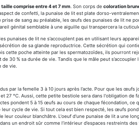
 taille comprise entre 4 et 7 mm
. Son corps de
coloration brun
n aspect de confetti, la punaise de lit est plate dorso-ventrale
 prise de sang au préalable, les œufs des punaises de lit ne pou
reil génital semblable à une aiguille qui transpercera la cuticul
s punaises de lit ne s’accouplent pas en utilisant leurs apparei
a sécrétion de sa glande reproductrice. Cette sécrétion qui cont
s cette poche atteinte par les spermatozoïdes, ils pourront rej
de 30 % sa durée de vie. Tandis que le mâle peut s’accoupler le
e de vie.
dus par la femelle 3 à 10 jours après l’acte. Pour que les œufs j
 27 °C. Aussi, cette petite bestiole sera dans l'obligation de f
sectes pondent 5 à 15 œufs au cours de chaque fécondation, ce q
leur cycle de vie. Si tout cela est bien respecté, les œufs pon
e leur couleur blanchâtre. L'oeuf d'une punaise de lit a une long
e dans un endroit sûr comme l’intérieur d’espaces restreints de