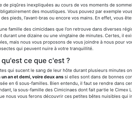
ime de piqûres inexpliquées au cours de vos moments de sommeil
obligatoirement des moustiques. Vous pouvez par exemple vous 
es pieds, l’avant-bras ou encore vos mains. En effet, vous ête
, une famille des cimicidaes que l’on retrouve dans diverses ré
durant une dizaine ou une vingtaine de minutes. Certes, il ex
ibles, mais nous vous proposons de vous joindre à nous pour v
sectes qui peuvent nuire à votre tranquillité.
: qu'est ce que c'est ?
es qui sucent le sang de leur hôte durant plusieurs minutes on
 un an et demi, voire deux ans
si elles sont dans de bonnes con
isée en 6 sous-familles. Bien entendu, il faut se rendre dans 
ant, la sous-famille des Cimicinaes dont fait partie le Cimex L
ue nous vous ferons découvrir ces petites bêtes nuisibles qui in