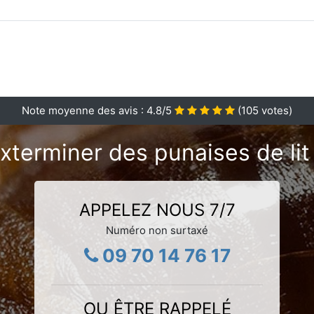
Note moyenne des avis :
4.8
/5
(
105
votes)
xterminer des punaises de lit 
APPELEZ NOUS 7/7
Numéro non surtaxé
09 70 14 76 17
OU ÊTRE RAPPELÉ