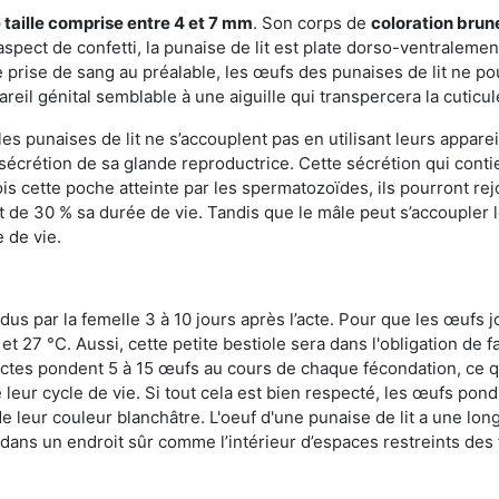
 taille comprise entre 4 et 7 mm
. Son corps de
coloration brun
n aspect de confetti, la punaise de lit est plate dorso-ventrale
 prise de sang au préalable, les œufs des punaises de lit ne pou
reil génital semblable à une aiguille qui transpercera la cuticul
s punaises de lit ne s’accouplent pas en utilisant leurs apparei
a sécrétion de sa glande reproductrice. Cette sécrétion qui cont
s cette poche atteinte par les spermatozoïdes, ils pourront rej
de 30 % sa durée de vie. Tandis que le mâle peut s’accoupler le
e de vie.
dus par la femelle 3 à 10 jours après l’acte. Pour que les œufs j
 27 °C. Aussi, cette petite bestiole sera dans l'obligation de f
sectes pondent 5 à 15 œufs au cours de chaque fécondation, ce q
leur cycle de vie. Si tout cela est bien respecté, les œufs pon
e leur couleur blanchâtre. L'oeuf d'une punaise de lit a une long
e dans un endroit sûr comme l’intérieur d’espaces restreints de