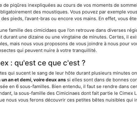
ime de piqûres inexpliquées au cours de vos moments de sommeil
obligatoirement des moustiques. Vous pouvez par exemple vous 
es pieds, l’avant-bras ou encore vos mains. En effet, vous ête
, une famille des cimicidaes que l’on retrouve dans diverses ré
durant une dizaine ou une vingtaine de minutes. Certes, il ex
ibles, mais nous vous proposons de vous joindre à nous pour v
sectes qui peuvent nuire à votre tranquillité.
ex : qu'est ce que c'est ?
es qui sucent le sang de leur hôte durant plusieurs minutes on
 un an et demi, voire deux ans
si elles sont dans de bonnes con
isée en 6 sous-familles. Bien entendu, il faut se rendre dans 
ant, la sous-famille des Cimicinaes dont fait partie le Cimex L
ue nous vous ferons découvrir ces petites bêtes nuisibles qui in