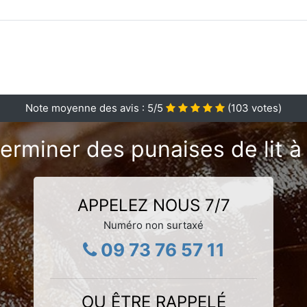
Note moyenne des avis :
5
/5
(
103
votes)
erminer des punaises de lit 
APPELEZ NOUS 7/7
Numéro non surtaxé
09 73 76 57 11
OU ÊTRE RAPPELÉ