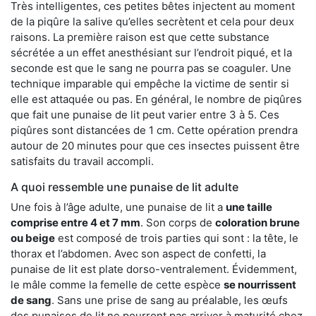
Très intelligentes, ces petites bêtes injectent au moment
de la piqûre la salive qu’elles secrètent et cela pour deux
raisons. La première raison est que cette substance
sécrétée a un effet anesthésiant sur l’endroit piqué, et la
seconde est que le sang ne pourra pas se coaguler. Une
technique imparable qui empêche la victime de sentir si
elle est attaquée ou pas. En général, le nombre de piqûres
que fait une punaise de lit peut varier entre 3 à 5. Ces
piqûres sont distancées de 1 cm. Cette opération prendra
autour de 20 minutes pour que ces insectes puissent être
satisfaits du travail accompli.
A quoi ressemble une punaise de lit adulte
Une fois à l’âge adulte, une punaise de lit a
une taille
comprise entre 4 et 7 mm
. Son corps de
coloration brune
ou beige
est composé de trois parties qui sont : la tête, le
thorax et l’abdomen. Avec son aspect de confetti, la
punaise de lit est plate dorso-ventralement. Évidemment,
le mâle comme la femelle de cette espèce
se nourrissent
de sang
. Sans une prise de sang au préalable, les œufs
des punaises de lit ne pourront pas arriver à maturité chez