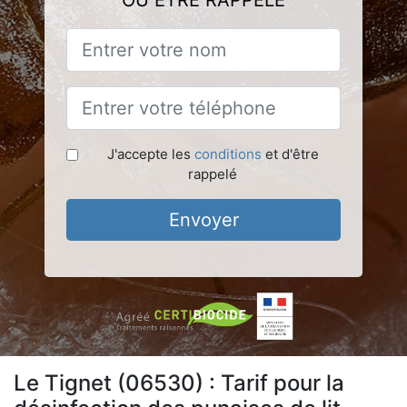
OU ÊTRE RAPPELÉ
J'accepte les
conditions
et d'être
rappelé
Envoyer
Le Tignet (06530) : Tarif pour la