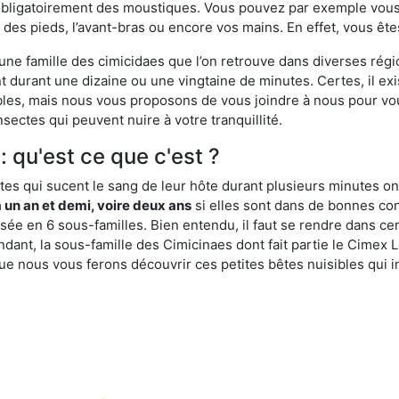
obligatoirement des moustiques. Vous pouvez par exemple vous 
es pieds, l’avant-bras ou encore vos mains. En effet, vous ête
, une famille des cimicidaes que l’on retrouve dans diverses ré
durant une dizaine ou une vingtaine de minutes. Certes, il ex
ibles, mais nous vous proposons de vous joindre à nous pour v
sectes qui peuvent nuire à votre tranquillité.
: qu'est ce que c'est ?
es qui sucent le sang de leur hôte durant plusieurs minutes on
 un an et demi, voire deux ans
si elles sont dans de bonnes con
isée en 6 sous-familles. Bien entendu, il faut se rendre dans 
ant, la sous-famille des Cimicinaes dont fait partie le Cimex L
ue nous vous ferons découvrir ces petites bêtes nuisibles qui in