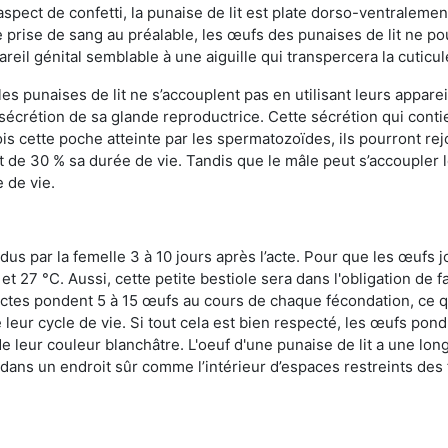
n aspect de confetti, la punaise de lit est plate dorso-ventrale
 prise de sang au préalable, les œufs des punaises de lit ne pou
reil génital semblable à une aiguille qui transpercera la cuticul
s punaises de lit ne s’accouplent pas en utilisant leurs apparei
a sécrétion de sa glande reproductrice. Cette sécrétion qui cont
s cette poche atteinte par les spermatozoïdes, ils pourront rej
de 30 % sa durée de vie. Tandis que le mâle peut s’accoupler le
e de vie.
dus par la femelle 3 à 10 jours après l’acte. Pour que les œufs j
 27 °C. Aussi, cette petite bestiole sera dans l'obligation de f
sectes pondent 5 à 15 œufs au cours de chaque fécondation, ce q
leur cycle de vie. Si tout cela est bien respecté, les œufs pon
e leur couleur blanchâtre. L'oeuf d'une punaise de lit a une long
e dans un endroit sûr comme l’intérieur d’espaces restreints de