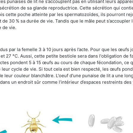
s punaises de lit ne s’accouplent pas en utilisant leurs apparei
a sécrétion de sa glande reproductrice. Cette sécrétion qui cont
s cette poche atteinte par les spermatozoïdes, ils pourront rej
de 30 % sa durée de vie. Tandis que le mâle peut s’accoupler le
e de vie.
dus par la femelle 3 à 10 jours après l’acte. Pour que les œufs j
 27 °C. Aussi, cette petite bestiole sera dans l'obligation de f
sectes pondent 5 à 15 œufs au cours de chaque fécondation, ce q
leur cycle de vie. Si tout cela est bien respecté, les œufs pon
e leur couleur blanchâtre. L'oeuf d'une punaise de lit a une long
e dans un endroit sûr comme l’intérieur d’espaces restreints de