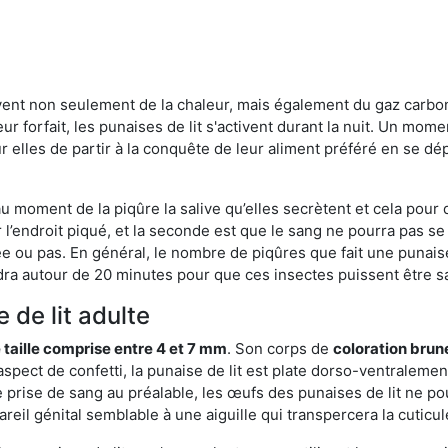
rvent non seulement de la chaleur, mais également du gaz carb
r forfait, les punaises de lit s'activent durant la nuit. Un mome
r elles de partir à la conquête de leur aliment préféré en se dé
 au moment de la piqûre la salive qu’elles secrètent et cela pour
 l’endroit piqué, et la seconde est que le sang ne pourra pas s
ée ou pas. En général, le nombre de piqûres que fait une punaise
ra autour de 20 minutes pour que ces insectes puissent être sati
 de lit adulte
 taille comprise entre 4 et 7 mm
. Son corps de
coloration brun
n aspect de confetti, la punaise de lit est plate dorso-ventrale
 prise de sang au préalable, les œufs des punaises de lit ne pou
reil génital semblable à une aiguille qui transpercera la cuticul