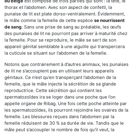
ou beige
est composé de trois parties qui sont : la tête, le
thorax et l’abdomen. Avec son aspect de confetti, la
punaise de lit est plate dorso-ventralement. Évidemment,
le mâle comme la femelle de cette espèce
se nourrissent
de sang
. Sans une prise de sang au préalable, les œufs
des punaises de lit ne pourront pas arriver à maturité chez
la femelle. Pour se reproduire, le mâle se sert de son
appareil génital semblable à une aiguille qui transpercera
la cuticule se situant sur l’abdomen de la femelle.
Notons que contrairement à d’autres animaux, les punaises
de lit ne s’accouplent pas en utilisant leurs appareils
génitaux. Ce n’est qu’en transperçant l’abdomen de la
femelle, que le mâle injecte la sécrétion de sa glande
reproductrice. Cette sécrétion qui contient les
spermatozoïdes ira se loger dans une poche que l’on
appelle organe de Ribag. Une fois cette poche atteinte par
les spermatozoïdes, ils pourront rejoindre les ovaires de la
femelle. Les blessures reçues dans l’abdomen par la
femelle réduisent de 30 % sa durée de vie. Tandis que le
mâle peut s’accoupler le nombre de fois qu’il veut, la