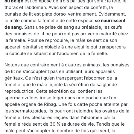
ou beige
est composé de trois parties qui sont : la tête, le
thorax et l’abdomen. Avec son aspect de confetti, la
punaise de lit est plate dorso-ventralement. Évidemment,
le mâle comme la femelle de cette espèce
se nourrissent
de sang
. Sans une prise de sang au préalable, les œufs
des punaises de lit ne pourront pas arriver à maturité chez
la femelle. Pour se reproduire, le mâle se sert de son
appareil génital semblable à une aiguille qui transpercera
la cuticule se situant sur l’abdomen de la femelle.
Notons que contrairement à d’autres animaux, les punaises
de lit ne s’accouplent pas en utilisant leurs appareils
génitaux. Ce n’est qu’en transperçant l’abdomen de la
femelle, que le mâle injecte la sécrétion de sa glande
reproductrice. Cette sécrétion qui contient les
spermatozoïdes ira se loger dans une poche que l’on
appelle organe de Ribag. Une fois cette poche atteinte par
les spermatozoïdes, ils pourront rejoindre les ovaires de la
femelle. Les blessures reçues dans l’abdomen par la
femelle réduisent de 30 % sa durée de vie. Tandis que le
mâle peut s’accoupler le nombre de fois qu’il veut, la