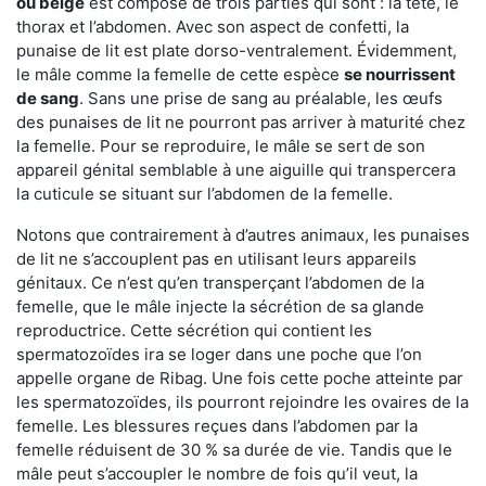
ou beige
est composé de trois parties qui sont : la tête, le
thorax et l’abdomen. Avec son aspect de confetti, la
punaise de lit est plate dorso-ventralement. Évidemment,
le mâle comme la femelle de cette espèce
se nourrissent
de sang
. Sans une prise de sang au préalable, les œufs
des punaises de lit ne pourront pas arriver à maturité chez
la femelle. Pour se reproduire, le mâle se sert de son
appareil génital semblable à une aiguille qui transpercera
la cuticule se situant sur l’abdomen de la femelle.
Notons que contrairement à d’autres animaux, les punaises
de lit ne s’accouplent pas en utilisant leurs appareils
génitaux. Ce n’est qu’en transperçant l’abdomen de la
femelle, que le mâle injecte la sécrétion de sa glande
reproductrice. Cette sécrétion qui contient les
spermatozoïdes ira se loger dans une poche que l’on
appelle organe de Ribag. Une fois cette poche atteinte par
les spermatozoïdes, ils pourront rejoindre les ovaires de la
femelle. Les blessures reçues dans l’abdomen par la
femelle réduisent de 30 % sa durée de vie. Tandis que le
mâle peut s’accoupler le nombre de fois qu’il veut, la