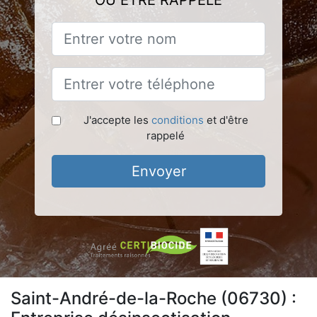
OU ÊTRE RAPPELÉ
J'accepte les
conditions
et d'être
rappelé
Envoyer
Saint-André-de-la-Roche (06730) :