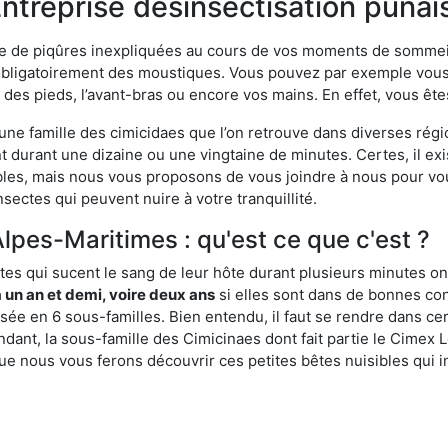
ntreprise désinsectisation punais
ime de piqûres inexpliquées au cours de vos moments de sommeil
obligatoirement des moustiques. Vous pouvez par exemple vous 
es pieds, l’avant-bras ou encore vos mains. En effet, vous ête
, une famille des cimicidaes que l’on retrouve dans diverses ré
durant une dizaine ou une vingtaine de minutes. Certes, il ex
ibles, mais nous vous proposons de vous joindre à nous pour v
sectes qui peuvent nuire à votre tranquillité.
Alpes-Maritimes : qu'est ce que c'est ?
es qui sucent le sang de leur hôte durant plusieurs minutes on
 un an et demi, voire deux ans
si elles sont dans de bonnes con
isée en 6 sous-familles. Bien entendu, il faut se rendre dans 
ant, la sous-famille des Cimicinaes dont fait partie le Cimex L
ue nous vous ferons découvrir ces petites bêtes nuisibles qui in