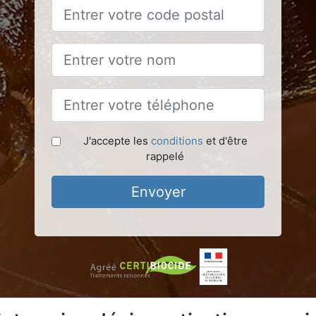
J'accepte les
conditions
et d'être
rappelé
Envoyer