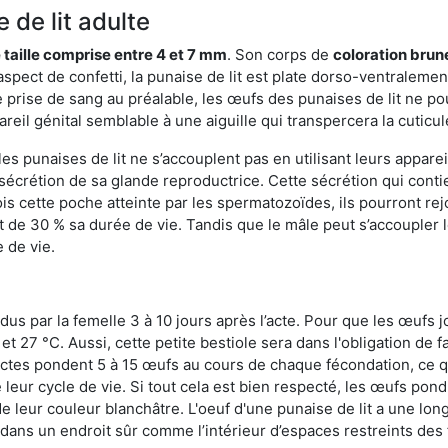
 de lit adulte
 taille comprise entre 4 et 7 mm
. Son corps de
coloration brun
n aspect de confetti, la punaise de lit est plate dorso-ventrale
 prise de sang au préalable, les œufs des punaises de lit ne pou
reil génital semblable à une aiguille qui transpercera la cuticul
s punaises de lit ne s’accouplent pas en utilisant leurs apparei
a sécrétion de sa glande reproductrice. Cette sécrétion qui cont
s cette poche atteinte par les spermatozoïdes, ils pourront rej
de 30 % sa durée de vie. Tandis que le mâle peut s’accoupler le
e de vie.
dus par la femelle 3 à 10 jours après l’acte. Pour que les œufs j
 27 °C. Aussi, cette petite bestiole sera dans l'obligation de f
sectes pondent 5 à 15 œufs au cours de chaque fécondation, ce q
leur cycle de vie. Si tout cela est bien respecté, les œufs pon
e leur couleur blanchâtre. L'oeuf d'une punaise de lit a une long
e dans un endroit sûr comme l’intérieur d’espaces restreints de