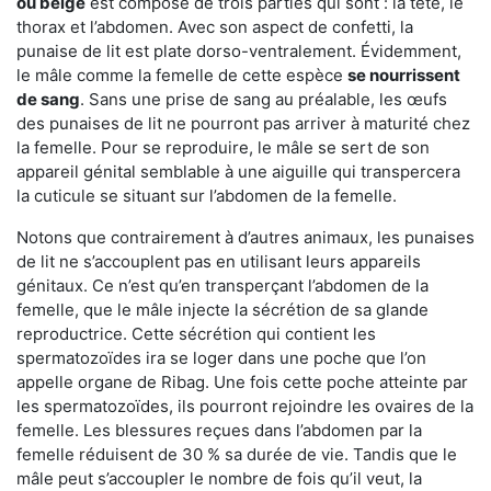
ou beige
est composé de trois parties qui sont : la tête, le
thorax et l’abdomen. Avec son aspect de confetti, la
punaise de lit est plate dorso-ventralement. Évidemment,
le mâle comme la femelle de cette espèce
se nourrissent
de sang
. Sans une prise de sang au préalable, les œufs
des punaises de lit ne pourront pas arriver à maturité chez
la femelle. Pour se reproduire, le mâle se sert de son
appareil génital semblable à une aiguille qui transpercera
la cuticule se situant sur l’abdomen de la femelle.
Notons que contrairement à d’autres animaux, les punaises
de lit ne s’accouplent pas en utilisant leurs appareils
génitaux. Ce n’est qu’en transperçant l’abdomen de la
femelle, que le mâle injecte la sécrétion de sa glande
reproductrice. Cette sécrétion qui contient les
spermatozoïdes ira se loger dans une poche que l’on
appelle organe de Ribag. Une fois cette poche atteinte par
les spermatozoïdes, ils pourront rejoindre les ovaires de la
femelle. Les blessures reçues dans l’abdomen par la
femelle réduisent de 30 % sa durée de vie. Tandis que le
mâle peut s’accoupler le nombre de fois qu’il veut, la