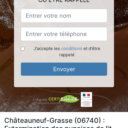
OU ÊTRE RAPPELÉ
J'accepte les
conditions
et d'être
rappelé
Envoyer
Châteauneuf-Grasse (06740) :