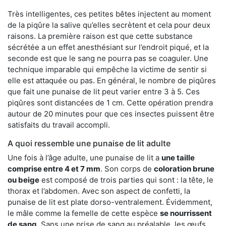
Très intelligentes, ces petites bêtes injectent au moment
de la piqûre la salive qu’elles secrètent et cela pour deux
raisons. La première raison est que cette substance
sécrétée a un effet anesthésiant sur l’endroit piqué, et la
seconde est que le sang ne pourra pas se coaguler. Une
technique imparable qui empêche la victime de sentir si
elle est attaquée ou pas. En général, le nombre de piqûres
que fait une punaise de lit peut varier entre 3 à 5. Ces
piqûres sont distancées de 1 cm. Cette opération prendra
autour de 20 minutes pour que ces insectes puissent être
satisfaits du travail accompli.
A quoi ressemble une punaise de lit adulte
Une fois à l’âge adulte, une punaise de lit a
une taille
comprise entre 4 et 7 mm
. Son corps de
coloration brune
ou beige
est composé de trois parties qui sont : la tête, le
thorax et l’abdomen. Avec son aspect de confetti, la
punaise de lit est plate dorso-ventralement. Évidemment,
le mâle comme la femelle de cette espèce
se nourrissent
de sang
. Sans une prise de sang au préalable, les œufs