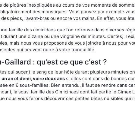
ime de piqûres inexpliquées au cours de vos moments de sommeil
obligatoirement des moustiques. Vous pouvez par exemple vous 
es pieds, l’avant-bras ou encore vos mains. En effet, vous ête
, une famille des cimicidaes que l’on retrouve dans diverses ré
durant une dizaine ou une vingtaine de minutes. Certes, il ex
ibles, mais nous vous proposons de vous joindre à nous pour v
sectes qui peuvent nuire à votre tranquillité.
-Gaillard : qu'est ce que c'est ?
es qui sucent le sang de leur hôte durant plusieurs minutes on
 un an et demi, voire deux ans
si elles sont dans de bonnes con
isée en 6 sous-familles. Bien entendu, il faut se rendre dans 
ant, la sous-famille des Cimicinaes dont fait partie le Cimex L
ue nous vous ferons découvrir ces petites bêtes nuisibles qui in