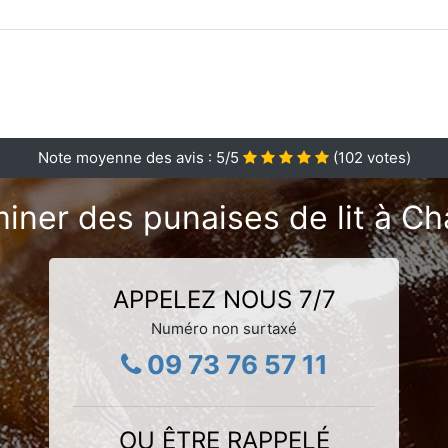
Note moyenne des avis :
5
/5
(
102
votes)
iner des punaises de lit à Ch
APPELEZ NOUS 7/7
Numéro non surtaxé
09 73 76 57 11
OU ÊTRE RAPPELÉ