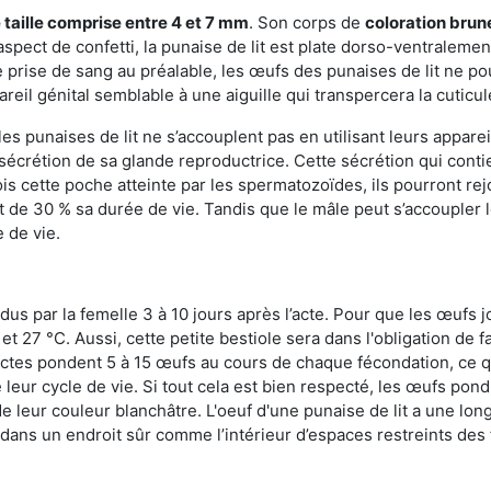
 taille comprise entre 4 et 7 mm
. Son corps de
coloration brun
n aspect de confetti, la punaise de lit est plate dorso-ventrale
 prise de sang au préalable, les œufs des punaises de lit ne pou
reil génital semblable à une aiguille qui transpercera la cuticul
s punaises de lit ne s’accouplent pas en utilisant leurs apparei
a sécrétion de sa glande reproductrice. Cette sécrétion qui cont
s cette poche atteinte par les spermatozoïdes, ils pourront rej
de 30 % sa durée de vie. Tandis que le mâle peut s’accoupler le
e de vie.
dus par la femelle 3 à 10 jours après l’acte. Pour que les œufs j
 27 °C. Aussi, cette petite bestiole sera dans l'obligation de f
sectes pondent 5 à 15 œufs au cours de chaque fécondation, ce q
leur cycle de vie. Si tout cela est bien respecté, les œufs pon
e leur couleur blanchâtre. L'oeuf d'une punaise de lit a une long
e dans un endroit sûr comme l’intérieur d’espaces restreints de