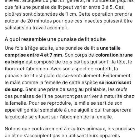
elle est attaquée ou pas. En général, le nombre de piqûres
que fait une punaise de lit peut varier entre 3 à 5. Ces
piqûres sont distancées de 1 cm. Cette opération prendra
autour de 20 minutes pour que ces insectes puissent être
satisfaits du travail accompli.
A quoi ressemble une punaise de lit adulte
Une fois à l’âge adulte, une punaise de lit a
une taille
comprise entre 4 et 7 mm
. Son corps de
coloration brune
ou beige
est composé de trois parties qui sont : la tête, le
thorax et l’abdomen. Avec son aspect de confetti, la
punaise de lit est plate dorso-ventralement. Évidemment,
le mâle comme la femelle de cette espèce
se nourrissent
de sang
. Sans une prise de sang au préalable, les œufs
des punaises de lit ne pourront pas arriver à maturité chez
la femelle. Pour se reproduire, le mâle se sert de son
appareil génital semblable à une aiguille qui transpercera
la cuticule se situant sur l’abdomen de la femelle.
Notons que contrairement à d’autres animaux, les punaises
de lit ne s’accouplent pas en utilisant leurs appareils