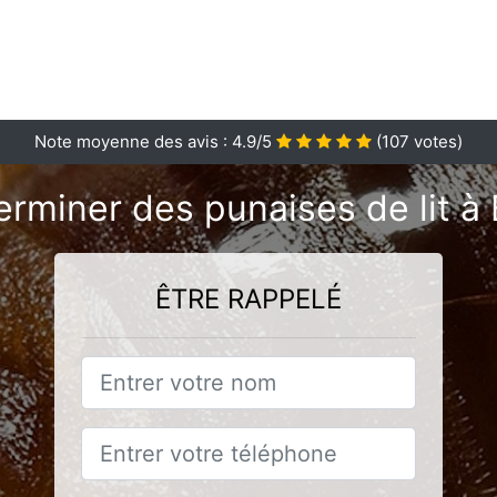
Note moyenne des avis :
4.9
/5
(
107
votes)
erminer des punaises de lit à
ÊTRE RAPPELÉ