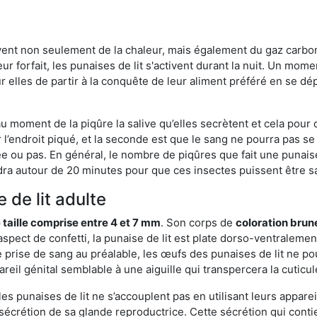
rvent non seulement de la chaleur, mais également du gaz carb
r forfait, les punaises de lit s'activent durant la nuit. Un mome
r elles de partir à la conquête de leur aliment préféré en se dé
 au moment de la piqûre la salive qu’elles secrètent et cela pour
 l’endroit piqué, et la seconde est que le sang ne pourra pas s
ée ou pas. En général, le nombre de piqûres que fait une punaise
ra autour de 20 minutes pour que ces insectes puissent être sati
 de lit adulte
 taille comprise entre 4 et 7 mm
. Son corps de
coloration brun
n aspect de confetti, la punaise de lit est plate dorso-ventrale
 prise de sang au préalable, les œufs des punaises de lit ne pou
reil génital semblable à une aiguille qui transpercera la cuticul
s punaises de lit ne s’accouplent pas en utilisant leurs apparei
a sécrétion de sa glande reproductrice. Cette sécrétion qui cont