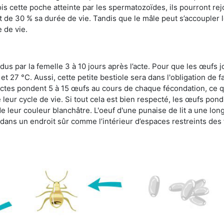
s cette poche atteinte par les spermatozoïdes, ils pourront rej
de 30 % sa durée de vie. Tandis que le mâle peut s’accoupler le
e de vie.
dus par la femelle 3 à 10 jours après l’acte. Pour que les œufs j
 27 °C. Aussi, cette petite bestiole sera dans l'obligation de f
sectes pondent 5 à 15 œufs au cours de chaque fécondation, ce q
leur cycle de vie. Si tout cela est bien respecté, les œufs pon
e leur couleur blanchâtre. L'oeuf d'une punaise de lit a une long
e dans un endroit sûr comme l’intérieur d’espaces restreints de