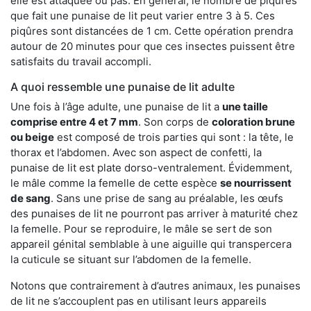
elle est attaquée ou pas. En général, le nombre de piqûres
que fait une punaise de lit peut varier entre 3 à 5. Ces
piqûres sont distancées de 1 cm. Cette opération prendra
autour de 20 minutes pour que ces insectes puissent être
satisfaits du travail accompli.
A quoi ressemble une punaise de lit adulte
Une fois à l’âge adulte, une punaise de lit a
une taille
comprise entre 4 et 7 mm
. Son corps de
coloration brune
ou beige
est composé de trois parties qui sont : la tête, le
thorax et l’abdomen. Avec son aspect de confetti, la
punaise de lit est plate dorso-ventralement. Évidemment,
le mâle comme la femelle de cette espèce
se nourrissent
de sang
. Sans une prise de sang au préalable, les œufs
des punaises de lit ne pourront pas arriver à maturité chez
la femelle. Pour se reproduire, le mâle se sert de son
appareil génital semblable à une aiguille qui transpercera
la cuticule se situant sur l’abdomen de la femelle.
Notons que contrairement à d’autres animaux, les punaises
de lit ne s’accouplent pas en utilisant leurs appareils