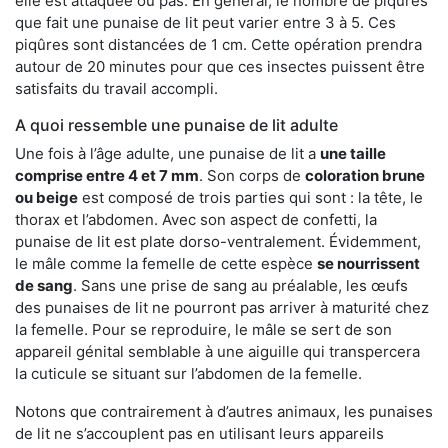
elle est attaquée ou pas. En général, le nombre de piqûres
que fait une punaise de lit peut varier entre 3 à 5. Ces
piqûres sont distancées de 1 cm. Cette opération prendra
autour de 20 minutes pour que ces insectes puissent être
satisfaits du travail accompli.
A quoi ressemble une punaise de lit adulte
Une fois à l’âge adulte, une punaise de lit a
une taille
comprise entre 4 et 7 mm
. Son corps de
coloration brune
ou beige
est composé de trois parties qui sont : la tête, le
thorax et l’abdomen. Avec son aspect de confetti, la
punaise de lit est plate dorso-ventralement. Évidemment,
le mâle comme la femelle de cette espèce
se nourrissent
de sang
. Sans une prise de sang au préalable, les œufs
des punaises de lit ne pourront pas arriver à maturité chez
la femelle. Pour se reproduire, le mâle se sert de son
appareil génital semblable à une aiguille qui transpercera
la cuticule se situant sur l’abdomen de la femelle.
Notons que contrairement à d’autres animaux, les punaises
de lit ne s’accouplent pas en utilisant leurs appareils