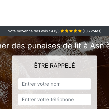
Note moyenne des avis :
4.8
/5
(
106
votes)
er des punaises de lit à Asn
ÊTRE RAPPELÉ