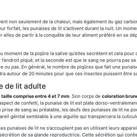
rvent non seulement de la chaleur, mais également du gaz carb
r forfait, les punaises de lit s'activent durant la nuit. Un mome
r elles de partir à la conquête de leur aliment préféré en se dé
 au moment de la piqûre la salive qu’elles secrètent et cela pour
 l’endroit piqué, et la seconde est que le sang ne pourra pas s
ée ou pas. En général, le nombre de piqûres que fait une punaise
ra autour de 20 minutes pour que ces insectes puissent être sati
 de lit adulte
 taille comprise entre 4 et 7 mm
. Son corps de
coloration brun
n aspect de confetti, la punaise de lit est plate dorso-ventrale
 prise de sang au préalable, les œufs des punaises de lit ne pou
reil génital semblable à une aiguille qui transpercera la cuticul
s punaises de lit ne s’accouplent pas en utilisant leurs apparei
a sécrétion de sa glande reproductrice. Cette sécrétion qui cont