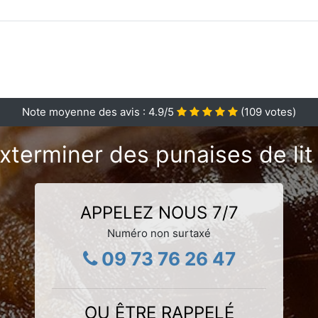
Note moyenne des avis :
4.9
/5
(
109
votes)
xterminer des punaises de lit
APPELEZ NOUS 7/7
Numéro non surtaxé
09 73 76 26 47
OU ÊTRE RAPPELÉ