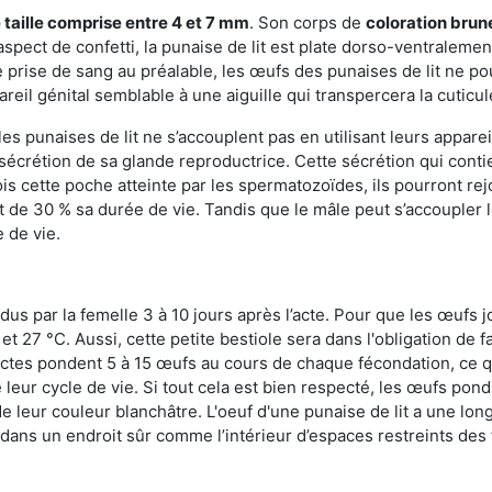
 taille comprise entre 4 et 7 mm
. Son corps de
coloration brun
n aspect de confetti, la punaise de lit est plate dorso-ventrale
 prise de sang au préalable, les œufs des punaises de lit ne pou
reil génital semblable à une aiguille qui transpercera la cuticul
s punaises de lit ne s’accouplent pas en utilisant leurs apparei
a sécrétion de sa glande reproductrice. Cette sécrétion qui cont
s cette poche atteinte par les spermatozoïdes, ils pourront rej
de 30 % sa durée de vie. Tandis que le mâle peut s’accoupler le
e de vie.
dus par la femelle 3 à 10 jours après l’acte. Pour que les œufs j
 27 °C. Aussi, cette petite bestiole sera dans l'obligation de f
sectes pondent 5 à 15 œufs au cours de chaque fécondation, ce q
leur cycle de vie. Si tout cela est bien respecté, les œufs pon
e leur couleur blanchâtre. L'oeuf d'une punaise de lit a une long
e dans un endroit sûr comme l’intérieur d’espaces restreints de