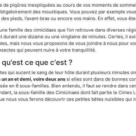
ime de piqûres inexpliquées au cours de vos moments de sommeil
obligatoirement des moustiques. Vous pouvez par exemple vous 
es pieds, l’avant-bras ou encore vos mains. En effet, vous ête
, une famille des cimicidaes que l’on retrouve dans diverses ré
durant une dizaine ou une vingtaine de minutes. Certes, il ex
ibles, mais nous vous proposons de vous joindre à nous pour v
sectes qui peuvent nuire à votre tranquillité.
 qu'est ce que c'est ?
es qui sucent le sang de leur hôte durant plusieurs minutes on
 un an et demi, voire deux ans
si elles sont dans de bonnes con
isée en 6 sous-familles. Bien entendu, il faut se rendre dans 
ant, la sous-famille des Cimicinaes dont fait partie le Cimex L
ue nous vous ferons découvrir ces petites bêtes nuisibles qui in