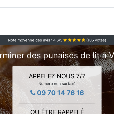
Note moyenne des avis :
4.6
/5
(
105
votes)
rminer des punaises de lit à V
APPELEZ NOUS 7/7
Numéro non surtaxé
09 70 14 76 16
OU ÊTRE RAPPELÉ