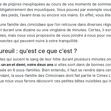
ime de piqûres inexpliquées au cours de vos moments de sommeil
obligatoirement des moustiques. Vous pouvez par exemple vous 
es pieds, l’avant-bras ou encore vos mains. En effet, vous ête
, une famille des cimicidaes que l’on retrouve dans diverses ré
durant une dizaine ou une vingtaine de minutes. Certes, il ex
ibles, mais nous vous proposons de vous joindre à nous pour v
sectes qui peuvent nuire à votre tranquillité.
reuil : qu'est ce que c'est ?
es qui sucent le sang de leur hôte durant plusieurs minutes on
 un an et demi, voire deux ans
si elles sont dans de bonnes con
isée en 6 sous-familles. Bien entendu, il faut se rendre dans 
ant, la sous-famille des Cimicinaes dont fait partie le Cimex L
ue nous vous ferons découvrir ces petites bêtes nuisibles qui in