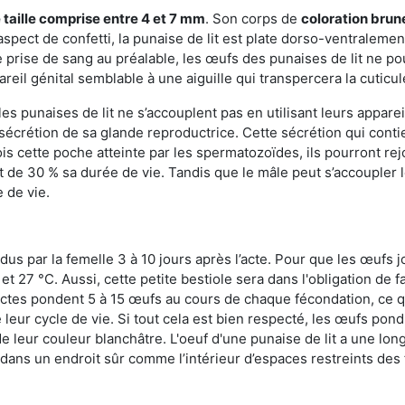
 taille comprise entre 4 et 7 mm
. Son corps de
coloration brun
n aspect de confetti, la punaise de lit est plate dorso-ventrale
 prise de sang au préalable, les œufs des punaises de lit ne pou
reil génital semblable à une aiguille qui transpercera la cuticul
s punaises de lit ne s’accouplent pas en utilisant leurs apparei
a sécrétion de sa glande reproductrice. Cette sécrétion qui cont
s cette poche atteinte par les spermatozoïdes, ils pourront rej
de 30 % sa durée de vie. Tandis que le mâle peut s’accoupler le
e de vie.
dus par la femelle 3 à 10 jours après l’acte. Pour que les œufs j
 27 °C. Aussi, cette petite bestiole sera dans l'obligation de f
sectes pondent 5 à 15 œufs au cours de chaque fécondation, ce q
leur cycle de vie. Si tout cela est bien respecté, les œufs pon
e leur couleur blanchâtre. L'oeuf d'une punaise de lit a une long
e dans un endroit sûr comme l’intérieur d’espaces restreints de