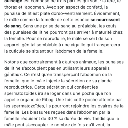
ou beige
est composé de trois parties qui sont : la tête, le
thorax et l’abdomen. Avec son aspect de confetti, la
punaise de lit est plate dorso-ventralement. Évidemment,
le mâle comme la femelle de cette espèce
se nourrissent
de sang
. Sans une prise de sang au préalable, les œufs
des punaises de lit ne pourront pas arriver à maturité chez
la femelle. Pour se reproduire, le mâle se sert de son
appareil génital semblable à une aiguille qui transpercera
la cuticule se situant sur l’abdomen de la femelle.
Notons que contrairement à d’autres animaux, les punaises
de lit ne s’accouplent pas en utilisant leurs appareils
génitaux. Ce n’est qu’en transperçant l’abdomen de la
femelle, que le mâle injecte la sécrétion de sa glande
reproductrice. Cette sécrétion qui contient les
spermatozoïdes ira se loger dans une poche que l’on
appelle organe de Ribag. Une fois cette poche atteinte par
les spermatozoïdes, ils pourront rejoindre les ovaires de la
femelle. Les blessures reçues dans l’abdomen par la
femelle réduisent de 30 % sa durée de vie. Tandis que le
mâle peut s’accoupler le nombre de fois qu’il veut, la