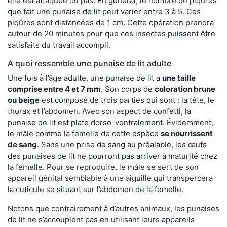
elle est attaquée ou pas. En général, le nombre de piqûres
que fait une punaise de lit peut varier entre 3 à 5. Ces
piqûres sont distancées de 1 cm. Cette opération prendra
autour de 20 minutes pour que ces insectes puissent être
satisfaits du travail accompli.
A quoi ressemble une punaise de lit adulte
Une fois à l’âge adulte, une punaise de lit a
une taille
comprise entre 4 et 7 mm
. Son corps de
coloration brune
ou beige
est composé de trois parties qui sont : la tête, le
thorax et l’abdomen. Avec son aspect de confetti, la
punaise de lit est plate dorso-ventralement. Évidemment,
le mâle comme la femelle de cette espèce
se nourrissent
de sang
. Sans une prise de sang au préalable, les œufs
des punaises de lit ne pourront pas arriver à maturité chez
la femelle. Pour se reproduire, le mâle se sert de son
appareil génital semblable à une aiguille qui transpercera
la cuticule se situant sur l’abdomen de la femelle.
Notons que contrairement à d’autres animaux, les punaises
de lit ne s’accouplent pas en utilisant leurs appareils