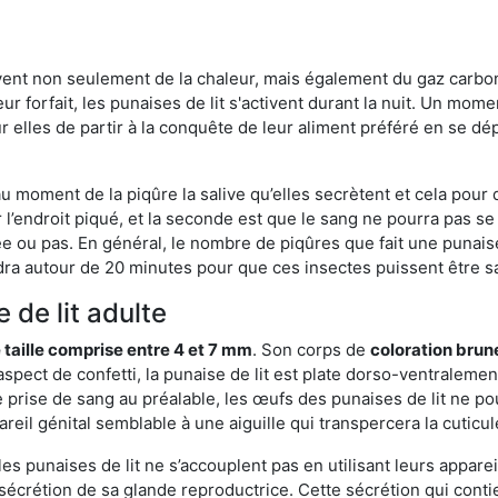
rvent non seulement de la chaleur, mais également du gaz carb
r forfait, les punaises de lit s'activent durant la nuit. Un mome
r elles de partir à la conquête de leur aliment préféré en se dé
 au moment de la piqûre la salive qu’elles secrètent et cela pour
 l’endroit piqué, et la seconde est que le sang ne pourra pas s
ée ou pas. En général, le nombre de piqûres que fait une punaise
ra autour de 20 minutes pour que ces insectes puissent être sati
 de lit adulte
 taille comprise entre 4 et 7 mm
. Son corps de
coloration brun
n aspect de confetti, la punaise de lit est plate dorso-ventrale
 prise de sang au préalable, les œufs des punaises de lit ne pou
reil génital semblable à une aiguille qui transpercera la cuticul
s punaises de lit ne s’accouplent pas en utilisant leurs apparei
a sécrétion de sa glande reproductrice. Cette sécrétion qui cont