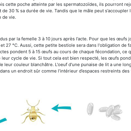
s cette poche atteinte par les spermatozoïdes, ils pourront rej
de 30 % sa durée de vie. Tandis que le mâle peut s’accoupler le
e de vie.
dus par la femelle 3 à 10 jours après l’acte. Pour que les œufs j
 27 °C. Aussi, cette petite bestiole sera dans l'obligation de f
sectes pondent 5 à 15 œufs au cours de chaque fécondation, ce q
leur cycle de vie. Si tout cela est bien respecté, les œufs pon
e leur couleur blanchâtre. L'oeuf d'une punaise de lit a une long
e dans un endroit sûr comme l’intérieur d’espaces restreints de