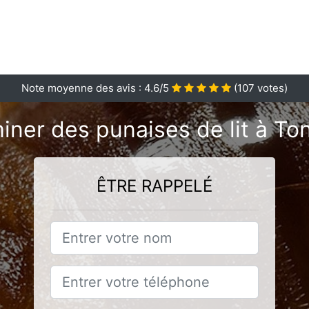
Note moyenne des avis :
4.6
/5
(
107
votes)
iner des punaises de lit à T
ÊTRE RAPPELÉ