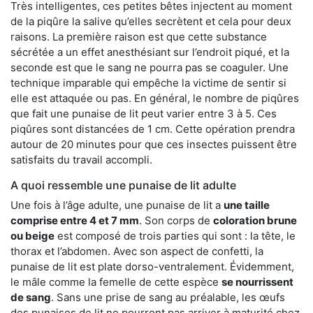
Très intelligentes, ces petites bêtes injectent au moment
de la piqûre la salive qu’elles secrètent et cela pour deux
raisons. La première raison est que cette substance
sécrétée a un effet anesthésiant sur l’endroit piqué, et la
seconde est que le sang ne pourra pas se coaguler. Une
technique imparable qui empêche la victime de sentir si
elle est attaquée ou pas. En général, le nombre de piqûres
que fait une punaise de lit peut varier entre 3 à 5. Ces
piqûres sont distancées de 1 cm. Cette opération prendra
autour de 20 minutes pour que ces insectes puissent être
satisfaits du travail accompli.
A quoi ressemble une punaise de lit adulte
Une fois à l’âge adulte, une punaise de lit a
une taille
comprise entre 4 et 7 mm
. Son corps de
coloration brune
ou beige
est composé de trois parties qui sont : la tête, le
thorax et l’abdomen. Avec son aspect de confetti, la
punaise de lit est plate dorso-ventralement. Évidemment,
le mâle comme la femelle de cette espèce
se nourrissent
de sang
. Sans une prise de sang au préalable, les œufs
des punaises de lit ne pourront pas arriver à maturité chez