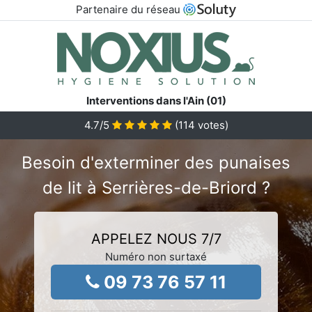
Partenaire du réseau
Interventions dans l'Ain (01)
4.7
/5
(
114
votes)
Besoin d'exterminer des punaises
de lit à Serrières-de-Briord ?
APPELEZ NOUS 7/7
Numéro non surtaxé
09 73 76 57 11