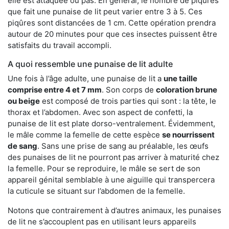
elle est attaquée ou pas. En général, le nombre de piqûres
que fait une punaise de lit peut varier entre 3 à 5. Ces
piqûres sont distancées de 1 cm. Cette opération prendra
autour de 20 minutes pour que ces insectes puissent être
satisfaits du travail accompli.
A quoi ressemble une punaise de lit adulte
Une fois à l’âge adulte, une punaise de lit a
une taille
comprise entre 4 et 7 mm
. Son corps de
coloration brune
ou beige
est composé de trois parties qui sont : la tête, le
thorax et l’abdomen. Avec son aspect de confetti, la
punaise de lit est plate dorso-ventralement. Évidemment,
le mâle comme la femelle de cette espèce
se nourrissent
de sang
. Sans une prise de sang au préalable, les œufs
des punaises de lit ne pourront pas arriver à maturité chez
la femelle. Pour se reproduire, le mâle se sert de son
appareil génital semblable à une aiguille qui transpercera
la cuticule se situant sur l’abdomen de la femelle.
Notons que contrairement à d’autres animaux, les punaises
de lit ne s’accouplent pas en utilisant leurs appareils