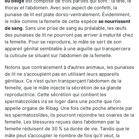
ou beige
est composé de trois parties qui sont : la tête, le
thorax et l’abdomen. Avec son aspect de confetti, la
punaise de lit est plate dorso-ventralement. Évidemment,
le mâle comme la femelle de cette espèce
se nourrissent
de sang
. Sans une prise de sang au préalable, les œufs
des punaises de lit ne pourront pas arriver à maturité chez
la femelle. Pour se reproduire, le mâle se sert de son
appareil génital semblable à une aiguille qui transpercera
la cuticule se situant sur l’abdomen de la femelle.
Notons que contrairement à d’autres animaux, les punaises
de lit ne s’accouplent pas en utilisant leurs appareils
génitaux. Ce n’est qu’en transperçant l’abdomen de la
femelle, que le mâle injecte la sécrétion de sa glande
reproductrice. Cette sécrétion qui contient les
spermatozoïdes ira se loger dans une poche que l’on
appelle organe de Ribag. Une fois cette poche atteinte par
les spermatozoïdes, ils pourront rejoindre les ovaires de la
femelle. Les blessures reçues dans l’abdomen par la
femelle réduisent de 30 % sa durée de vie. Tandis que le
mâle peut s’accoupler le nombre de fois qu’il veut, la