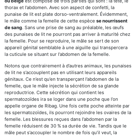
ou beige
est composé de trois parties qui sont : la tête, le
thorax et l’abdomen. Avec son aspect de confetti, la
punaise de lit est plate dorso-ventralement. Évidemment,
le mâle comme la femelle de cette espèce
se nourrissent
de sang
. Sans une prise de sang au préalable, les œufs
des punaises de lit ne pourront pas arriver à maturité chez
la femelle. Pour se reproduire, le mâle se sert de son
appareil génital semblable à une aiguille qui transpercera
la cuticule se situant sur l’abdomen de la femelle.
Notons que contrairement à d’autres animaux, les punaises
de lit ne s’accouplent pas en utilisant leurs appareils
génitaux. Ce n’est qu’en transperçant l’abdomen de la
femelle, que le mâle injecte la sécrétion de sa glande
reproductrice. Cette sécrétion qui contient les
spermatozoïdes ira se loger dans une poche que l’on
appelle organe de Ribag. Une fois cette poche atteinte par
les spermatozoïdes, ils pourront rejoindre les ovaires de la
femelle. Les blessures reçues dans l’abdomen par la
femelle réduisent de 30 % sa durée de vie. Tandis que le
mâle peut s’accoupler le nombre de fois qu’il veut, la