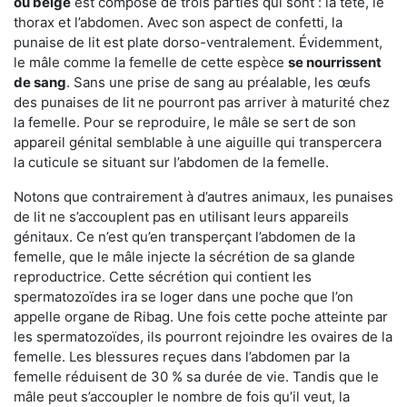
ou beige
est composé de trois parties qui sont : la tête, le
thorax et l’abdomen. Avec son aspect de confetti, la
punaise de lit est plate dorso-ventralement. Évidemment,
le mâle comme la femelle de cette espèce
se nourrissent
de sang
. Sans une prise de sang au préalable, les œufs
des punaises de lit ne pourront pas arriver à maturité chez
la femelle. Pour se reproduire, le mâle se sert de son
appareil génital semblable à une aiguille qui transpercera
la cuticule se situant sur l’abdomen de la femelle.
Notons que contrairement à d’autres animaux, les punaises
de lit ne s’accouplent pas en utilisant leurs appareils
génitaux. Ce n’est qu’en transperçant l’abdomen de la
femelle, que le mâle injecte la sécrétion de sa glande
reproductrice. Cette sécrétion qui contient les
spermatozoïdes ira se loger dans une poche que l’on
appelle organe de Ribag. Une fois cette poche atteinte par
les spermatozoïdes, ils pourront rejoindre les ovaires de la
femelle. Les blessures reçues dans l’abdomen par la
femelle réduisent de 30 % sa durée de vie. Tandis que le
mâle peut s’accoupler le nombre de fois qu’il veut, la