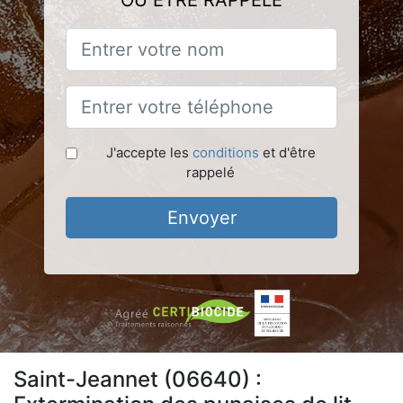
OU ÊTRE RAPPELÉ
J'accepte les
conditions
et d'être
rappelé
Envoyer
Saint-Jeannet (06640) :