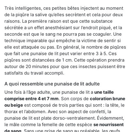
Très intelligentes, ces petites bêtes injectent au moment
de la piqûre la salive qu’elles secrètent et cela pour deux
raisons. La première raison est que cette substance
sécrétée a un effet anesthésiant sur l’endroit piqué, et la
seconde est que le sang ne pourra pas se coaguler. Une
technique imparable qui empêche la victime de sentir si
elle est attaquée ou pas. En général, le nombre de piqûres
que fait une punaise de lit peut varier entre 3 à 5. Ces
piqûres sont distancées de 1 cm. Cette opération prendra
autour de 20 minutes pour que ces insectes puissent être
satisfaits du travail accompli.
A quoi ressemble une punaise de lit adulte
Une fois à l’âge adulte, une punaise de lit a
une taille
comprise entre 4 et 7 mm
. Son corps de
coloration brune
ou beige
est composé de trois parties qui sont : la tête, le
thorax et l’abdomen. Avec son aspect de confetti, la
punaise de lit est plate dorso-ventralement. Évidemment,
le mâle comme la femelle de cette espèce
se nourrissent
de sang
. Sans une prise de sang au préalable, les œufs