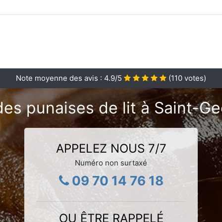
Note moyenne des avis :
4.9
/5
(
110
votes)
des punaises de lit à Saint-
APPELEZ NOUS 7/7
Numéro non surtaxé
09 70 14 76 18
OU ÊTRE RAPPELÉ