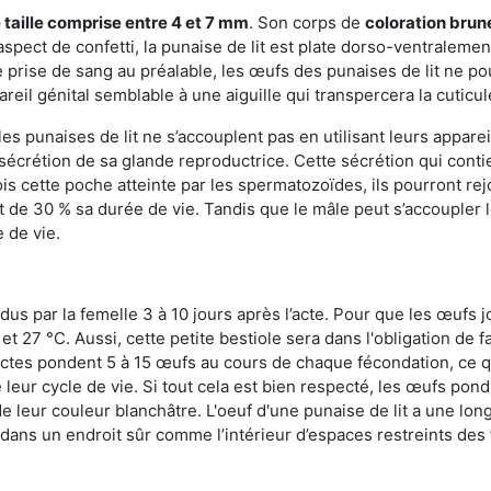
 taille comprise entre 4 et 7 mm
. Son corps de
coloration brun
n aspect de confetti, la punaise de lit est plate dorso-ventrale
 prise de sang au préalable, les œufs des punaises de lit ne pou
reil génital semblable à une aiguille qui transpercera la cuticul
s punaises de lit ne s’accouplent pas en utilisant leurs apparei
a sécrétion de sa glande reproductrice. Cette sécrétion qui cont
s cette poche atteinte par les spermatozoïdes, ils pourront rej
de 30 % sa durée de vie. Tandis que le mâle peut s’accoupler le
e de vie.
dus par la femelle 3 à 10 jours après l’acte. Pour que les œufs j
 27 °C. Aussi, cette petite bestiole sera dans l'obligation de f
sectes pondent 5 à 15 œufs au cours de chaque fécondation, ce q
leur cycle de vie. Si tout cela est bien respecté, les œufs pon
e leur couleur blanchâtre. L'oeuf d'une punaise de lit a une long
e dans un endroit sûr comme l’intérieur d’espaces restreints de