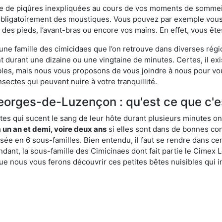
ime de piqûres inexpliquées au cours de vos moments de sommeil
obligatoirement des moustiques. Vous pouvez par exemple vous 
es pieds, l’avant-bras ou encore vos mains. En effet, vous ête
, une famille des cimicidaes que l’on retrouve dans diverses ré
durant une dizaine ou une vingtaine de minutes. Certes, il ex
ibles, mais nous vous proposons de vous joindre à nous pour v
sectes qui peuvent nuire à votre tranquillité.
Georges-de-Luzençon : qu'est ce que c'e
es qui sucent le sang de leur hôte durant plusieurs minutes on
 un an et demi, voire deux ans
si elles sont dans de bonnes con
isée en 6 sous-familles. Bien entendu, il faut se rendre dans 
ant, la sous-famille des Cimicinaes dont fait partie le Cimex L
ue nous vous ferons découvrir ces petites bêtes nuisibles qui in