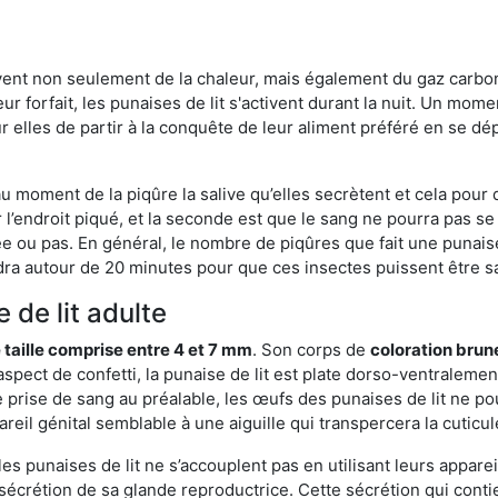
rvent non seulement de la chaleur, mais également du gaz carb
r forfait, les punaises de lit s'activent durant la nuit. Un mome
r elles de partir à la conquête de leur aliment préféré en se dé
 au moment de la piqûre la salive qu’elles secrètent et cela pour
 l’endroit piqué, et la seconde est que le sang ne pourra pas s
ée ou pas. En général, le nombre de piqûres que fait une punaise
ra autour de 20 minutes pour que ces insectes puissent être sati
 de lit adulte
 taille comprise entre 4 et 7 mm
. Son corps de
coloration brun
n aspect de confetti, la punaise de lit est plate dorso-ventrale
 prise de sang au préalable, les œufs des punaises de lit ne pou
reil génital semblable à une aiguille qui transpercera la cuticul
s punaises de lit ne s’accouplent pas en utilisant leurs apparei
a sécrétion de sa glande reproductrice. Cette sécrétion qui cont