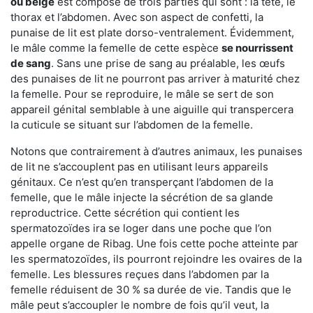
ou beige
est composé de trois parties qui sont : la tête, le
thorax et l’abdomen. Avec son aspect de confetti, la
punaise de lit est plate dorso-ventralement. Évidemment,
le mâle comme la femelle de cette espèce
se nourrissent
de sang
. Sans une prise de sang au préalable, les œufs
des punaises de lit ne pourront pas arriver à maturité chez
la femelle. Pour se reproduire, le mâle se sert de son
appareil génital semblable à une aiguille qui transpercera
la cuticule se situant sur l’abdomen de la femelle.
Notons que contrairement à d’autres animaux, les punaises
de lit ne s’accouplent pas en utilisant leurs appareils
génitaux. Ce n’est qu’en transperçant l’abdomen de la
femelle, que le mâle injecte la sécrétion de sa glande
reproductrice. Cette sécrétion qui contient les
spermatozoïdes ira se loger dans une poche que l’on
appelle organe de Ribag. Une fois cette poche atteinte par
les spermatozoïdes, ils pourront rejoindre les ovaires de la
femelle. Les blessures reçues dans l’abdomen par la
femelle réduisent de 30 % sa durée de vie. Tandis que le
mâle peut s’accoupler le nombre de fois qu’il veut, la