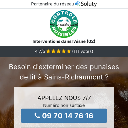
Partenaire du réseau
Interventions dans l'Aisne (02)
4.7
/5
(
111
votes)
Besoin d'exterminer des punaises
de lit à Sains-Richaumont ?
APPELEZ NOUS 7/7
Numéro non surtaxé
09 70 14 76 16