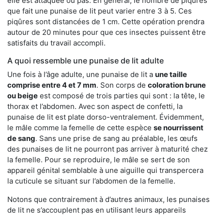
elle est attaquée ou pas. En général, le nombre de piqûres
que fait une punaise de lit peut varier entre 3 à 5. Ces
piqûres sont distancées de 1 cm. Cette opération prendra
autour de 20 minutes pour que ces insectes puissent être
satisfaits du travail accompli.
A quoi ressemble une punaise de lit adulte
Une fois à l’âge adulte, une punaise de lit a
une taille
comprise entre 4 et 7 mm
. Son corps de
coloration brune
ou beige
est composé de trois parties qui sont : la tête, le
thorax et l’abdomen. Avec son aspect de confetti, la
punaise de lit est plate dorso-ventralement. Évidemment,
le mâle comme la femelle de cette espèce
se nourrissent
de sang
. Sans une prise de sang au préalable, les œufs
des punaises de lit ne pourront pas arriver à maturité chez
la femelle. Pour se reproduire, le mâle se sert de son
appareil génital semblable à une aiguille qui transpercera
la cuticule se situant sur l’abdomen de la femelle.
Notons que contrairement à d’autres animaux, les punaises
de lit ne s’accouplent pas en utilisant leurs appareils