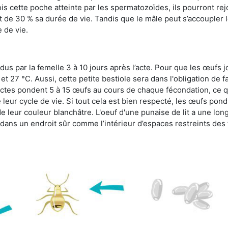
s cette poche atteinte par les spermatozoïdes, ils pourront rej
de 30 % sa durée de vie. Tandis que le mâle peut s’accoupler le
e de vie.
dus par la femelle 3 à 10 jours après l’acte. Pour que les œufs j
 27 °C. Aussi, cette petite bestiole sera dans l'obligation de f
sectes pondent 5 à 15 œufs au cours de chaque fécondation, ce q
leur cycle de vie. Si tout cela est bien respecté, les œufs pon
e leur couleur blanchâtre. L'oeuf d'une punaise de lit a une long
e dans un endroit sûr comme l’intérieur d’espaces restreints de