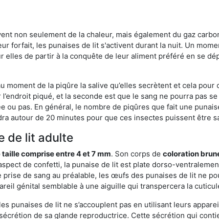
rvent non seulement de la chaleur, mais également du gaz carb
r forfait, les punaises de lit s'activent durant la nuit. Un mome
r elles de partir à la conquête de leur aliment préféré en se dé
 au moment de la piqûre la salive qu’elles secrètent et cela pour
 l’endroit piqué, et la seconde est que le sang ne pourra pas s
ée ou pas. En général, le nombre de piqûres que fait une punaise
ra autour de 20 minutes pour que ces insectes puissent être sati
 de lit adulte
 taille comprise entre 4 et 7 mm
. Son corps de
coloration brun
n aspect de confetti, la punaise de lit est plate dorso-ventrale
 prise de sang au préalable, les œufs des punaises de lit ne pou
reil génital semblable à une aiguille qui transpercera la cuticul
s punaises de lit ne s’accouplent pas en utilisant leurs apparei
a sécrétion de sa glande reproductrice. Cette sécrétion qui cont