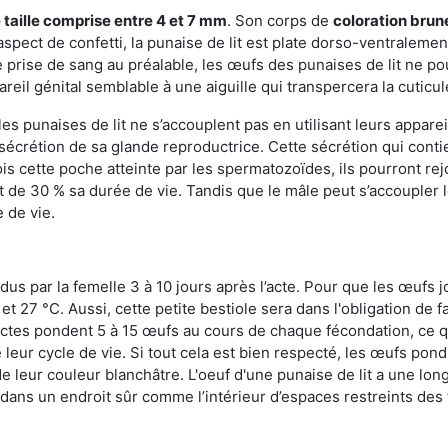
 taille comprise entre 4 et 7 mm
. Son corps de
coloration brun
n aspect de confetti, la punaise de lit est plate dorso-ventrale
 prise de sang au préalable, les œufs des punaises de lit ne pou
reil génital semblable à une aiguille qui transpercera la cuticul
s punaises de lit ne s’accouplent pas en utilisant leurs apparei
a sécrétion de sa glande reproductrice. Cette sécrétion qui cont
s cette poche atteinte par les spermatozoïdes, ils pourront rej
de 30 % sa durée de vie. Tandis que le mâle peut s’accoupler le
e de vie.
dus par la femelle 3 à 10 jours après l’acte. Pour que les œufs j
 27 °C. Aussi, cette petite bestiole sera dans l'obligation de f
sectes pondent 5 à 15 œufs au cours de chaque fécondation, ce q
leur cycle de vie. Si tout cela est bien respecté, les œufs pon
e leur couleur blanchâtre. L'oeuf d'une punaise de lit a une long
e dans un endroit sûr comme l’intérieur d’espaces restreints de