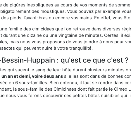
ime de piqûres inexpliquées au cours de vos moments de sommeil
obligatoirement des moustiques. Vous pouvez par exemple vous 
es pieds, l’avant-bras ou encore vos mains. En effet, vous ête
, une famille des cimicidaes que l’on retrouve dans diverses ré
durant une dizaine ou une vingtaine de minutes. Certes, il ex
ibles, mais nous vous proposons de vous joindre à nous pour v
sectes qui peuvent nuire à votre tranquillité.
-Bessin-Huppain : qu'est ce que c'est ?
es qui sucent le sang de leur hôte durant plusieurs minutes on
 un an et demi, voire deux ans
si elles sont dans de bonnes con
isée en 6 sous-familles. Bien entendu, il faut se rendre dans 
ant, la sous-famille des Cimicinaes dont fait partie le Cimex L
ue nous vous ferons découvrir ces petites bêtes nuisibles qui in