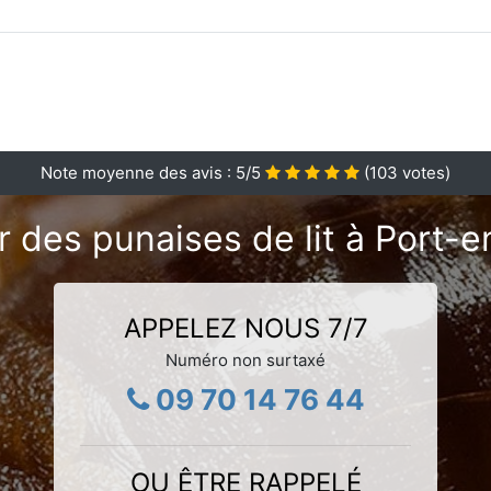
Note moyenne des avis :
5
/5
(
103
votes)
r des punaises de lit à Port-
APPELEZ NOUS 7/7
Numéro non surtaxé
09 70 14 76 44
OU ÊTRE RAPPELÉ