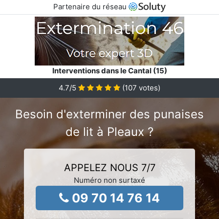
Partenaire du réseau
Interventions dans le Cantal (15)
4.7
/5
(
107
votes)
Besoin d'exterminer des punaises
de lit à Pleaux ?
APPELEZ NOUS 7/7
Numéro non surtaxé
09 70 14 76 14