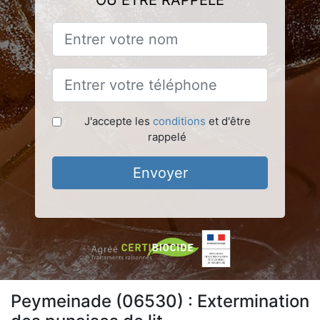
OU ÊTRE RAPPELÉ
J'accepte les
conditions
et d'être
rappelé
Envoyer
Peymeinade (06530) : Extermination