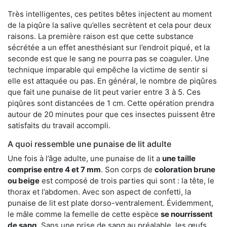
Très intelligentes, ces petites bêtes injectent au moment
de la piqûre la salive qu’elles secrètent et cela pour deux
raisons. La première raison est que cette substance
sécrétée a un effet anesthésiant sur l’endroit piqué, et la
seconde est que le sang ne pourra pas se coaguler. Une
technique imparable qui empêche la victime de sentir si
elle est attaquée ou pas. En général, le nombre de piqûres
que fait une punaise de lit peut varier entre 3 à 5. Ces
piqûres sont distancées de 1 cm. Cette opération prendra
autour de 20 minutes pour que ces insectes puissent être
satisfaits du travail accompli.
A quoi ressemble une punaise de lit adulte
Une fois à l’âge adulte, une punaise de lit a
une taille
comprise entre 4 et 7 mm
. Son corps de
coloration brune
ou beige
est composé de trois parties qui sont : la tête, le
thorax et l’abdomen. Avec son aspect de confetti, la
punaise de lit est plate dorso-ventralement. Évidemment,
le mâle comme la femelle de cette espèce
se nourrissent
de sang
. Sans une prise de sang au préalable, les œufs