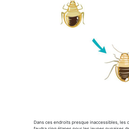
Dans ces endroits presque inaccessibles, les œu
faudra cinq étapes pour les jeunes punaises de 