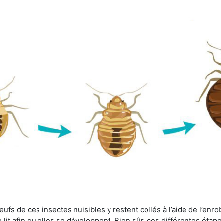
fs de ces insectes nuisibles y restent collés à l’aide de l’enrob
lit afin qu'elles se développent. Bien sûr, ces différentes étap