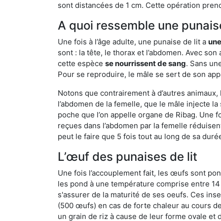
sont distancées de 1 cm. Cette opération prend
A quoi ressemble une punaise
Une fois à l’âge adulte, une punaise de lit a
une
sont : la tête, le thorax et l’abdomen. Avec so
cette espèce
se nourrissent de sang
. Sans une
Pour se reproduire, le mâle se sert de son appa
Notons que contrairement à d’autres animaux, le
l’abdomen de la femelle, que le mâle injecte l
poche que l’on appelle organe de Ribag. Une foi
reçues dans l’abdomen par la femelle réduisent 
peut le faire que 5 fois tout au long de sa duré
L’œuf des punaises de lit
Une fois l’accouplement fait, les œufs sont pon
les pond à une température comprise entre 14 et
s'assurer de la maturité de ses oeufs. Ces in
(500 œufs) en cas de forte chaleur au cours de 
un grain de riz à cause de leur forme ovale et d