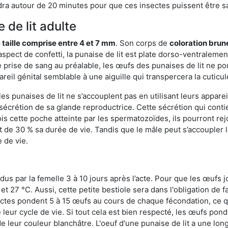
ra autour de 20 minutes pour que ces insectes puissent être sati
 de lit adulte
 taille comprise entre 4 et 7 mm
. Son corps de
coloration brun
n aspect de confetti, la punaise de lit est plate dorso-ventrale
 prise de sang au préalable, les œufs des punaises de lit ne pou
reil génital semblable à une aiguille qui transpercera la cuticul
s punaises de lit ne s’accouplent pas en utilisant leurs apparei
a sécrétion de sa glande reproductrice. Cette sécrétion qui cont
s cette poche atteinte par les spermatozoïdes, ils pourront rej
de 30 % sa durée de vie. Tandis que le mâle peut s’accoupler le
e de vie.
dus par la femelle 3 à 10 jours après l’acte. Pour que les œufs j
 27 °C. Aussi, cette petite bestiole sera dans l'obligation de f
sectes pondent 5 à 15 œufs au cours de chaque fécondation, ce q
leur cycle de vie. Si tout cela est bien respecté, les œufs pon
e leur couleur blanchâtre. L'oeuf d'une punaise de lit a une long