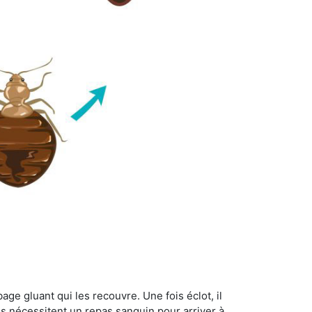
age gluant qui les recouvre. Une fois éclot, il
es nécessitent un repas sanguin pour arriver à