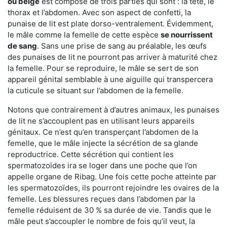
ou beige
est composé de trois parties qui sont : la tête, le
thorax et l’abdomen. Avec son aspect de confetti, la
punaise de lit est plate dorso-ventralement. Évidemment,
le mâle comme la femelle de cette espèce
se nourrissent
de sang
. Sans une prise de sang au préalable, les œufs
des punaises de lit ne pourront pas arriver à maturité chez
la femelle. Pour se reproduire, le mâle se sert de son
appareil génital semblable à une aiguille qui transpercera
la cuticule se situant sur l’abdomen de la femelle.
Notons que contrairement à d’autres animaux, les punaises
de lit ne s’accouplent pas en utilisant leurs appareils
génitaux. Ce n’est qu’en transperçant l’abdomen de la
femelle, que le mâle injecte la sécrétion de sa glande
reproductrice. Cette sécrétion qui contient les
spermatozoïdes ira se loger dans une poche que l’on
appelle organe de Ribag. Une fois cette poche atteinte par
les spermatozoïdes, ils pourront rejoindre les ovaires de la
femelle. Les blessures reçues dans l’abdomen par la
femelle réduisent de 30 % sa durée de vie. Tandis que le
mâle peut s’accoupler le nombre de fois qu’il veut, la