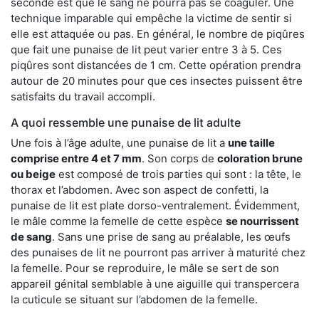
seconde est que le sang ne pourra pas se coaguler. Une
technique imparable qui empêche la victime de sentir si
elle est attaquée ou pas. En général, le nombre de piqûres
que fait une punaise de lit peut varier entre 3 à 5. Ces
piqûres sont distancées de 1 cm. Cette opération prendra
autour de 20 minutes pour que ces insectes puissent être
satisfaits du travail accompli.
A quoi ressemble une punaise de lit adulte
Une fois à l’âge adulte, une punaise de lit a
une taille
comprise entre 4 et 7 mm
. Son corps de
coloration brune
ou beige
est composé de trois parties qui sont : la tête, le
thorax et l’abdomen. Avec son aspect de confetti, la
punaise de lit est plate dorso-ventralement. Évidemment,
le mâle comme la femelle de cette espèce
se nourrissent
de sang
. Sans une prise de sang au préalable, les œufs
des punaises de lit ne pourront pas arriver à maturité chez
la femelle. Pour se reproduire, le mâle se sert de son
appareil génital semblable à une aiguille qui transpercera
la cuticule se situant sur l’abdomen de la femelle.