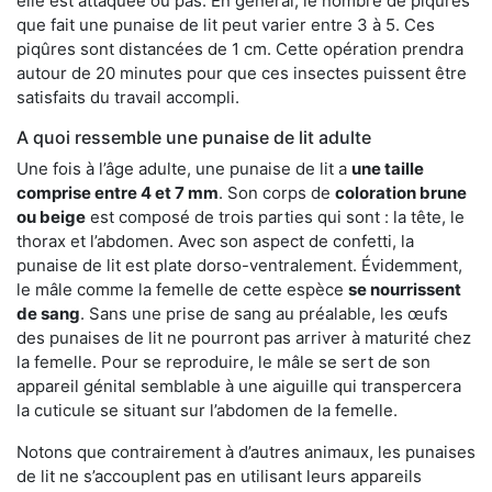
elle est attaquée ou pas. En général, le nombre de piqûres
que fait une punaise de lit peut varier entre 3 à 5. Ces
piqûres sont distancées de 1 cm. Cette opération prendra
autour de 20 minutes pour que ces insectes puissent être
satisfaits du travail accompli.
A quoi ressemble une punaise de lit adulte
Une fois à l’âge adulte, une punaise de lit a
une taille
comprise entre 4 et 7 mm
. Son corps de
coloration brune
ou beige
est composé de trois parties qui sont : la tête, le
thorax et l’abdomen. Avec son aspect de confetti, la
punaise de lit est plate dorso-ventralement. Évidemment,
le mâle comme la femelle de cette espèce
se nourrissent
de sang
. Sans une prise de sang au préalable, les œufs
des punaises de lit ne pourront pas arriver à maturité chez
la femelle. Pour se reproduire, le mâle se sert de son
appareil génital semblable à une aiguille qui transpercera
la cuticule se situant sur l’abdomen de la femelle.
Notons que contrairement à d’autres animaux, les punaises
de lit ne s’accouplent pas en utilisant leurs appareils